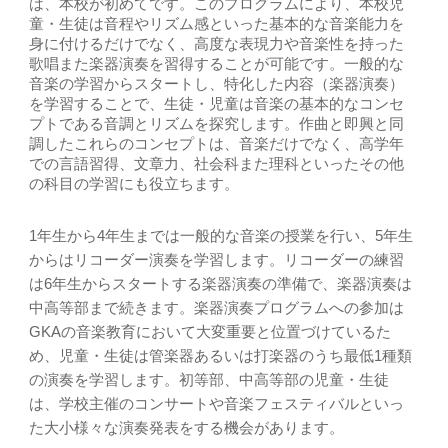
は、本校が初めてです。このプログラムにより、本校児
童・生徒は音程やリズム感といった基本的な音楽能力を
身に付けるだけでなく、高度な表現力や音楽性を持った
歌唱また楽器演奏を習得することが可能です。一般的な
音楽の学習からスタートし、特化した内容（楽器演奏）
を学習することで、生徒・児童は音楽の基本的なコンセ
プトである音調とリズムを探究します。作曲と即興と同
調したこれらのコンセプトは、音楽だけでなく、高学年
での言語習得、文章力、社会科また理科といったその他
の科目の学習にも役立ちます。
1年生から4年生までは一般的な音楽の授業を行い、5年生
からはリコーダー演奏を学習します。リコーダーの練習
は6年生からスタートする楽器演奏の準備で、楽器演奏は
中高等部まで続きます。楽器演奏プログラムへの参加は
GKAの音楽教育において大変重要と位置づけているた
め、児童・生徒は管楽器あるいは打楽器のうち最低1種類
の演奏を学習します。初等部、中高等部の児童・生徒
は、学校主催のコンサートや音楽フェスティバルといっ
た大小様々な演奏発表をする機会があります。